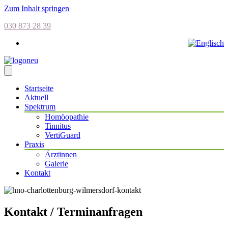
Zum Inhalt springen
030 873 28 39
Startseite
Aktuell
Spektrum
Homöopathie
Tinnitus
VertiGuard
Praxis
Ärztinnen
Galerie
Kontakt
Kontakt / Terminanfragen